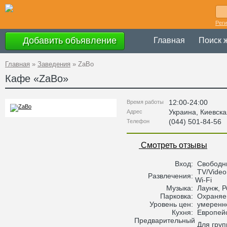
Рег
Добавить объявление
Главная
Поиск 
Главная
»
Заведения
»
ZaBo
Кафе «
ZaBo
»
12:00-24:00
Время работы
Украина
,
Киевска
Адрес
(044) 501-84-56
Телефон
Смотреть отзывы
Вход:
Свободн
TV/Video
Развлечения:
Wi-Fi
Музыка:
Лаунж, Р
Парковка:
Охраняе
Уровень цен:
умеренн
Кухня:
Европей
Предварительный
Для груп