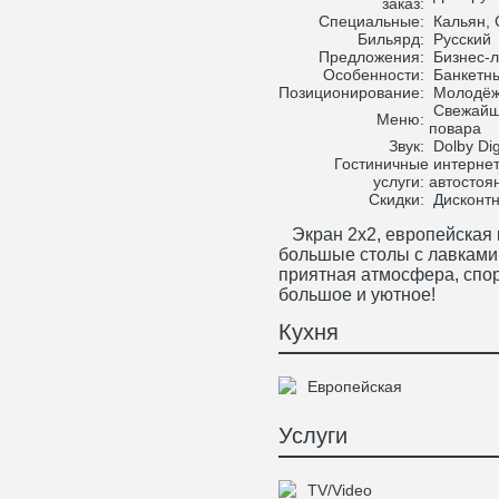
заказ:
Специальные:
Кальян, 
Бильярд:
Русский
Предложения:
Бизнес-л
Особенности:
Банкетны
Позиционирование:
Молодё
Свежайш
Меню:
повара
Звук:
Dolby Dig
Гостиничные
интернет,
услуги:
автостоя
Скидки:
Дисконтн
Экран 2х2, европейская кух
большые столы с лавками,
приятная атмосфера, спо
большое и уютное!
Кухня
Европейская
Услуги
TV/Video