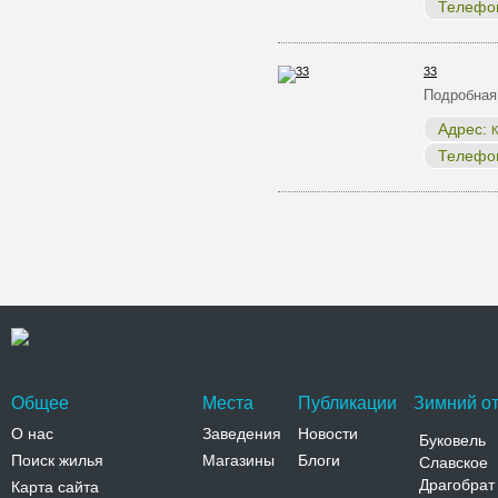
Телефо
33
Подробная
Адрес:
К
Телефо
Общее
Места
Публикации
Зимний от
О нас
Заведения
Новости
Буковель
Поиск жилья
Магазины
Блоги
Славское
Драгобрат
Карта сайта