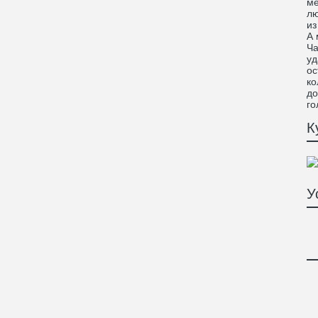
ме
лю
из
А 
Ча
уд
ос
ко
до
го
К
У