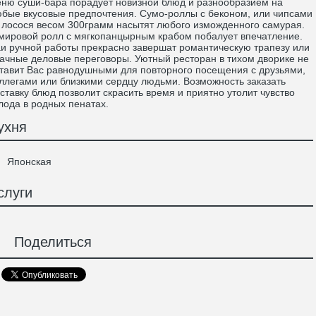
ню суши-бара порадует новизной блюд и разнообразием на
бые вкусовые предпочтения. Сумо-роллы с беконом, или чипсами
 лосося весом 300грамм насытят любого изможденного самурая.
мировой ролл с мягкопанцырным крабом побалует впечатление.
и ручной работы прекрасно завершат романтическую трапезу или
ачные деловые переговоры. Уютный ресторан в тихом дворике не
тавит Вас равнодушными для повторного посещения с друзьями,
ллегами или близкими сердцу людьми. Возможность заказать
ставку блюд позволит скрасить время и приятно утолит чувство
лода в родных пенатах.
ухня
Японская
слуги
Поделиться