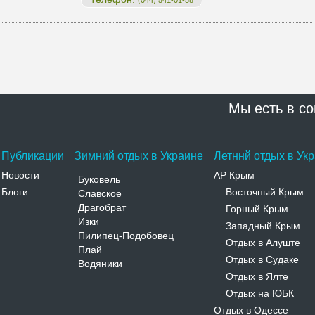
(044) 541-01-58
Мы есть в со
Публикации
Зимний отдых в Украине
Летннй отдых в Ук
Новости
АР Крым
Буковель
Блоги
Восточный Крым
Славское
-
Драгобрат
Горный Крым
-
Изки
Западный Крым
-
Пилипец-Подобовец
Отдых в Алуште
-
Плай
Отдых в Судаке
-
Водяники
Отдых в Ялте
-
Отдых на ЮБК
-
Отдых в Одессе