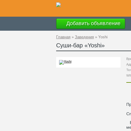
Добавить объявление
Главная
»
Заведения
»
Yoshi
Суши-бар «
Yoshi
»
Вр
Ад
Те
W
П
С
Во
ме