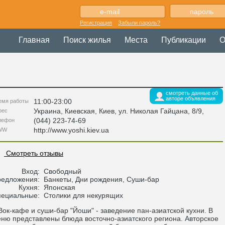
Регистрация
Забыли пароль?
Главная
Поиск жилья
Места
Публикации
О
смотреть данные об
авторе объявления
11:00-23:00
емя работы
Украина
,
Киевская
, Киев,
ул. Николая Гайцана, 8/9
,
рес
(044) 223-74-69
лефон
http://www.yoshi.kiev.ua
WW
Смотреть отзывы
Вход:
Свободный
редложения:
Банкеты, Дни рождения, Суши-бар
Кухня:
Японская
пециальные:
Столики для некурящих
к-кафе и суши-бар "Йоши" - заведение пан-азиатской кухни. В
ню представлены блюда восточно-азиатского региона. Авторское