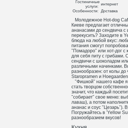
Гостиничные
интернет
услуги:
Особенности:
Доставка
Молодежное Hot-dog Cafe 
Киеве предлагает отличны
ананасами до сендвича с 
перекусить? Заходите в Y
блюда на любой вкус: люб
питания смогут попробова
"Помадоро" или хот-дог с 
для себя питу с грибами.
сендвичи с шоколадом или
различными начинками. В
разнообразен: от колы до
Staropramen и Hoegaarden
"Фишкой" нашего кафе яв
стать творцом собственног
значит, что каждый посет
"собирает" свое меню: вы
лаваш), а потом наполнит
ананас и соус "Цезарь"). 
Погружайтесь в 'Yellow S
разнообразием вкусов!
Кухня