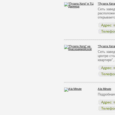
"Пузата Хата
Сеть заве
расположен
открывает
Адрес:
К
Телефо
"Пузата Хат
Сеть заве
центре ст
квартире"
Адрес:
К
Телефо
A la Minute
Подробная
Адрес:
К
Телефо