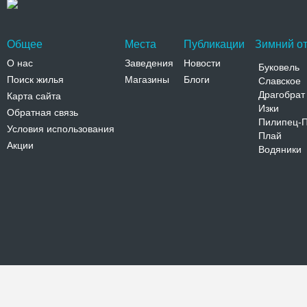
Общее
Места
Публикации
Зимний от
О нас
Заведения
Новости
Буковель
Поиск жилья
Магазины
Блоги
Славское
Драгобрат
Карта сайта
Изки
Обратная связь
Пилипец-
Условия использования
Плай
Акции
Водяники