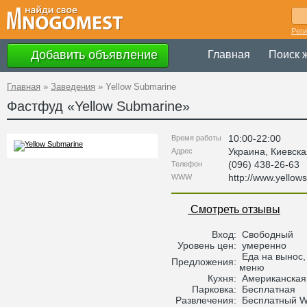
Рег
Добавить объявление
Главная
Поиск 
Главная
»
Заведения
»
Yellow Submarine
Фастфуд «
Yellow Submarine
»
10:00-22:00
Время работы
Украина
,
Киевска
Адрес
(096) 438-26-63
Телефон
http://www.yello
WWW
Смотреть отзывы
Вход:
Свободный
Уровень цен:
умеренно
Еда на вынос, 
Предложения:
меню
Кухня:
Американская
Парковка:
Бесплатная
Развлечения:
Бесплатный Wi