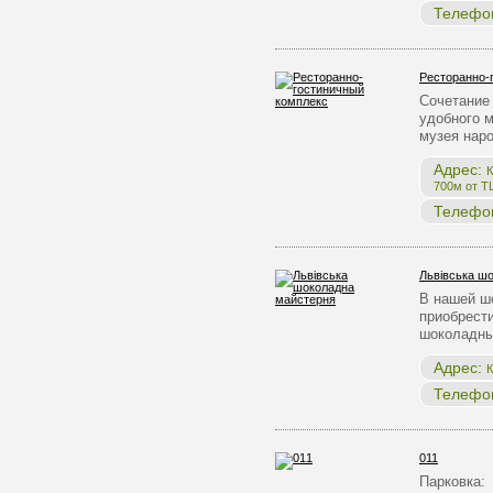
Телефо
Ресторанно-
Сочетание 
удобного 
музея нар
Адрес:
К
700м от Т
Телефо
Львівська ш
В нашей ш
приобрест
шоколадны
Адрес:
К
Телефо
011
Парковка: