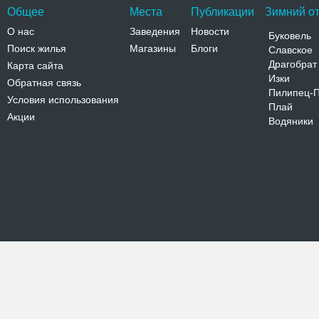
Общее
Места
Публикации
Зимний от
О нас
Заведения
Новости
Буковель
Поиск жилья
Магазины
Блоги
Славское
Драгобрат
Карта сайта
Изки
Обратная связь
Пилипец-
Условия использования
Плай
Акции
Водяники