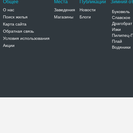
Общее
Места
Публикации
Зимний от
О нас
Заведения
Новости
Буковель
Поиск жилья
Магазины
Блоги
Славское
Драгобрат
Карта сайта
Изки
Обратная связь
Пилипец-
Условия использования
Плай
Акции
Водяники