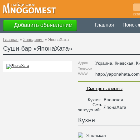
Рег
Добавить объявление
Главная
Поиск 
Главная
»
Заведения
»
ЯпонаХата
Суши-бар «
ЯпонаХата
»
Украина
,
Киевская
, К
Адрес
Телефон
http://yaponahata.com
WWW
Смотреть отзывы
Кухня:
Японская
Сеть
ЯпонаХата
заведений:
Кухня
Японская