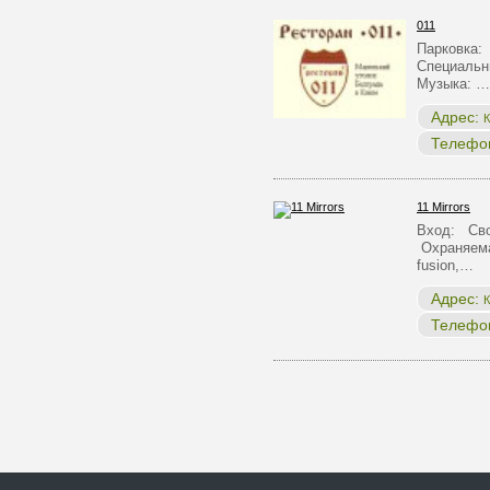
011
Парковка:
Специальн
Музыка: …
Адрес:
К
Телефо
11 Mirrors
Вход: Сво
Охраняема
fusion,…
Адрес:
К
Телефо