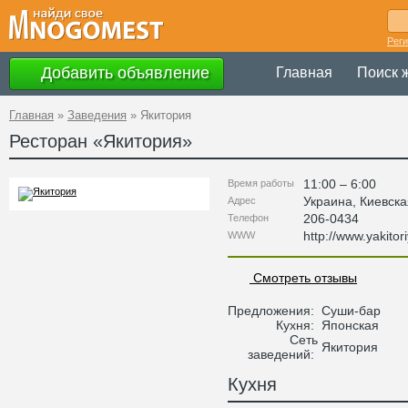
Рег
Добавить объявление
Главная
Поиск 
Главная
»
Заведения
»
Якитория
Ресторан «
Якитория
»
11:00 – 6:00
Время работы
Украина
,
Киевска
Адрес
206-0434
Телефон
http://www.yakito
WWW
Смотреть отзывы
Предложения:
Суши-бар
Кухня:
Японская
Сеть
Якитория
заведений:
Кухня