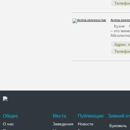
Телефо
Aroma espres
Кухня Одн
– это меню
Абсолютн
Адрес:
К
Телефо
Общее
Места
Публикации
Зимний от
О нас
Заведения
Новости
Буковель