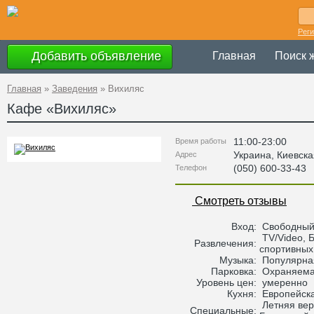
Рег
Добавить объявление
Главная
Поиск 
Главная
»
Заведения
»
Вихиляс
Кафе «
Вихиляс
»
11:00-23:00
Время работы
Украина
,
Киевска
Адрес
(050) 600-33-43
Телефон
Смотреть отзывы
Вход:
Свободны
TV/Video, 
Развлечения:
спортивных
Музыка:
Популярная
Парковка:
Охраняема
Уровень цен:
умеренно
Кухня:
Европейска
Летняя вер
Специальные: