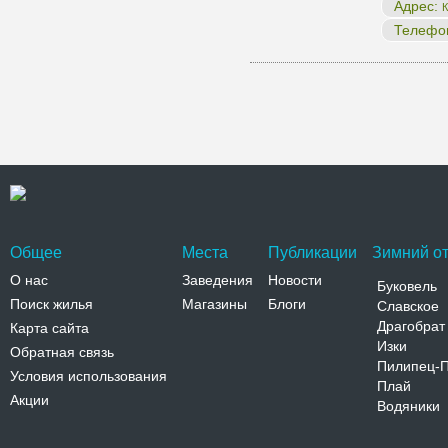
Адрес:
К
Телефо
Общее
Места
Публикации
Зимний от
О нас
Заведения
Новости
Буковель
Поиск жилья
Магазины
Блоги
Славское
Драгобрат
Карта сайта
Изки
Обратная связь
Пилипец-
Условия использования
Плай
Акции
Водяники