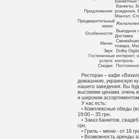
Банкетный 
Банкеты, Б
Предложения:
рождения, 
Мангал, Сл
Предварительный
Желателен,
заказ:
Выездное о
Особенности:
Доставка
Свежайшие
Меню:
повара, Ма
Звук:
Dolby Digit
Гостиничные
интернет, з
услуги:
контроль
Скидки:
Постоянног
Ресторан – кафе «Вихиля
домашнюю, украинскую ку
нашего заведения. Вы буд
высокими ценами, очень 
и широким ассортиментом
У нас есть:
• Комплексные обеды (воз
19:00 – 35 грн.
• Заказ банкетов, свадеб
грн.
• Гриль – меню - от 18 гр
• Возможность аренды за