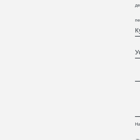
У 
де
Мы
За
пе
К
У
На