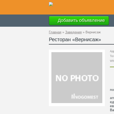
Добавить объявление
Главная
»
Заведения
»
Вернисаж
Ресторан «
Вернисаж
»
Ад
Те
W
Пр
по
Из
ат
ед
ев
Ва