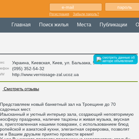
Регистрация
Забыли пароль?
Главная
Поиск жилья
Места
Публикации
О
смотреть данные об
авторе объявления
Украина
,
Киевская
, Киев,
ул. Бальзака, 55Б
,
рес
(095) 352-54-32
лефон
http://www.vernissage-zal.ucoz.ua
WW
Смотреть отзывы
едставляем новый банкетный зал на Троещине до 70
садочных мест.
ысканный и уютный интерьер зала, создающий неповторимую
мосферу праздника, наличие тацзоны и живая музыка, вкусная
а, приготовленная нашими поварами, с использованием блюд
ропейской и азиатской кухни, элегантная сервировка, позволят
м и Вашим друзьям приятно провести время!