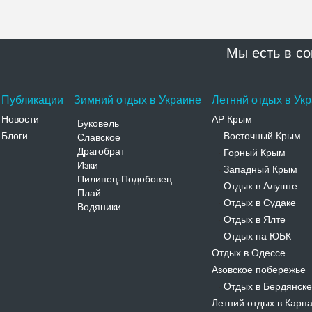
Мы есть в со
Публикации
Зимний отдых в Украине
Летннй отдых в Ук
Новости
АР Крым
Буковель
Блоги
Восточный Крым
Славское
-
Драгобрат
Горный Крым
-
Изки
Западный Крым
-
Пилипец-Подобовец
Отдых в Алуште
-
Плай
Отдых в Судаке
-
Водяники
Отдых в Ялте
-
Отдых на ЮБК
-
Отдых в Одессе
Азовское побережье
Отдых в Бердянске
-
Летний отдых в Карп