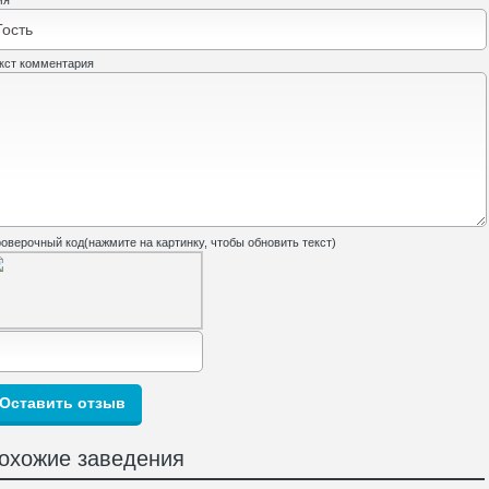
мя
кст комментария
оверочный код(нажмите на картинку, чтобы обновить текст)
охожие заведения