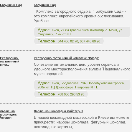
Бабушкин Сад
Комплекс загородного отдыха " Бабушкин Сад» -
это комплекс европейского уровня обслуживания.
Удобное…
Адрес:
Киев, 27 км трассы Киев-Житомир, с. Мрия, ул.
Садовая,2, 7 км от КП
Телефон:
044 406 02 70, 067 445 60 90
Ресторанно-гостиничный комплекс "Влада"
Сочетание оптимальных цен, уровня сервиса и
удобного месторасположения вблизи “Национального
музея народной…
Адрес:
Киев, Бродовская, 79А, Новообуховская трасса,
700м от ТЦ Домосфера. Напротив КПП.
Телефон:
+38 050 293 53 93
Львівська шоколадна майстерня
В нашей шоколадной мастерской в Киеве вы можете
приобрести: наборы шоколада, фигурный шоколад,
шоколадные картины,…