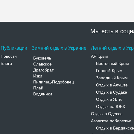
Мы есть в соци
Публикации
Зимний отдых в Украине
Летннй отдых в Ук
Новости
АР Крым
Буковель
Блоги
Восточный Крым
Славское
-
Драгобрат
Горный Крым
-
Изки
Западный Крым
-
Пилипец-Подобовец
Отдых в Алуште
-
Плай
Отдых в Судаке
-
Водяники
Отдых в Ялте
-
Отдых на ЮБК
-
Отдых в Одессе
Азовское побережье
Отдых в Бердянске
-