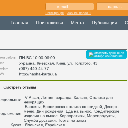
Регистрация
Забыли пароль?
Главная
Поиск жилья
Места
Публикации
О
смотреть данные об
авторе объявления
ПН-ВС 10:00-06:00
емя работы
Украина
,
Киевская
, Киев,
ул. Толстого, 43
,
рес
(067) 440-44-77
лефон
http://nasha-karta.ua
WW
Смотреть отзывы
VIP-зал, Летняя веранда, Кальян, Столики для
пециальные:
некурящих
Банкеты, Бронировка столика со скидкой, Десерт-
меню, Дни рождения, Еда на вынос, Кондитерские
редложения:
изделия на вынос, Корпоративы, Морепродукты,
Служба доставки, Торты на заказ
Кухня:
Японская, Еврейская