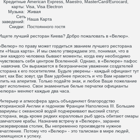
Кредитные
American Express, Maestro, MasterCard/Eurocard,
карты:
Visa, Visa Electron
Музыка:
Живая
Сеть
Наша Карта
заведений:
Скидки:
Постоянного гостя
ете лучший ресторан Киева? Добро пожаловать в «Велюр».
елюр» по праву может гордиться званием лучшего ресторана
ти «Наша карта». И мы смело утверждаем это, понимая, что в
зни каждого человека бывают моменты, когда ему необходимо
чувствовать себя центром Вселенной. Однако, в «Велюре» пафос
 навязчив. Он выражается в безграничном уважении создателей
сторана к его посетителям. Будьте уверены - каждый официант тут
ает, как Вас зовут, где Вам удобнее присесть и что Вам нравится
пить на аперитив. Только подайте знак, и любое Ваше пожелание
дет исполнено. Свои знаменитые белые перчатки официанты
елюра» меняют каждые два часа.
терьер и атмосфера здесь объединяют благородство
кторианской Англии и гедонизм Франции Наполеона III. Большие
вариумы с океанской водой подчеркивают высокий статус
сторана, ведь кроме редких коралловых рыб здесь обитают омары
камчатские крабы. Назначив встречу в «Велюре», заранее
резервировав столик, Вы непременно произведете нужное
ечатление. Потому что «Велюр» - это талисман в мире людей,
ремящихся к успеху.