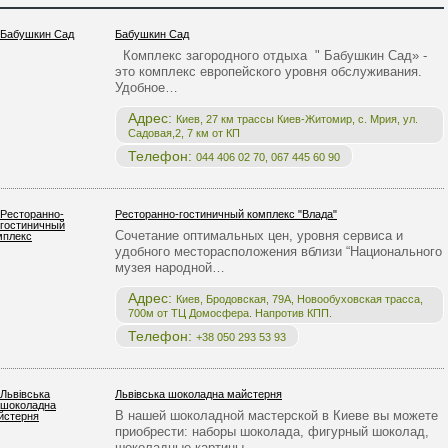
Бабушкин Сад
Комплекс загородного отдыха " Бабушкин Сад» -
это комплекс европейского уровня обслуживания.
Удобное…
Адрес:
Киев, 27 км трассы Киев-Житомир, с. Мрия, ул.
Садовая,2, 7 км от КП
Телефон:
044 406 02 70, 067 445 60 90
Ресторанно-гостиничный комплекс "Влада"
Сочетание оптимальных цен, уровня сервиса и
удобного месторасположения вблизи “Национального
музея народной…
Адрес:
Киев, Бродовская, 79А, Новообуховская трасса,
700м от ТЦ Домосфера. Напротив КПП.
Телефон:
+38 050 293 53 93
Львівська шоколадна майстерня
В нашей шоколадной мастерской в Киеве вы можете
приобрести: наборы шоколада, фигурный шоколад,
шоколадные картины,…