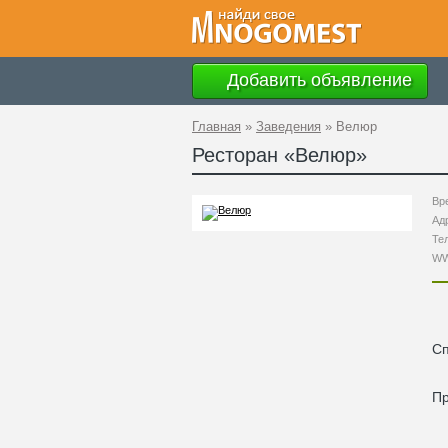
Добавить объявление
Главная
»
Заведения
»
Велюр
Ресторан «
Велюр
»
Вр
Ад
Те
W
С
П