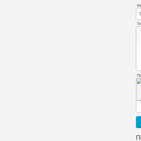
И
Те
Пр
П