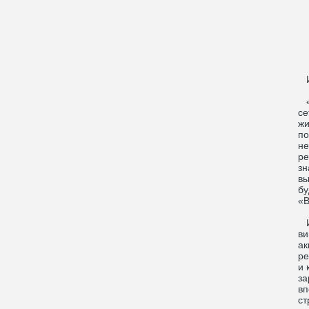
Ищ
«В
се
жи
по
не
ре
зн
вы
бу
«В
Ин
ви
ак
ре
и 
за
вп
ст