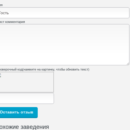
мя
кст комментария
оверочный код(нажмите на картинку, чтобы обновить текст)
охожие заведения