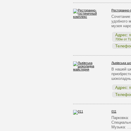
Ресторанно-
Сочетание 
удобного 
музея нар
Адрес:
К
700м от Т
Телефо
Львівська ш
В нашей ш
приобрест
шоколадны
Адрес:
К
Телефо
011
Парковка:
Специальн
Музыка: …