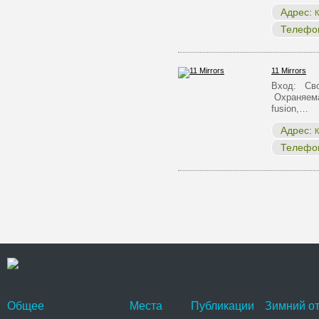
Адрес:
К
Телефо
11 Mirrors
Вход: Сво
Охраняема
fusion,…
Адрес:
К
Телефо
Общее
Места
Публикации
Зимний от