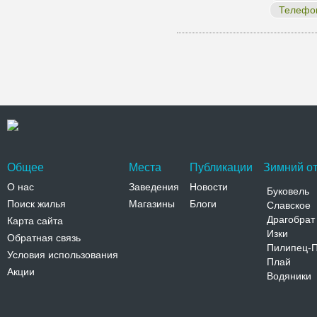
Телефо
Общее
Места
Публикации
Зимний от
О нас
Заведения
Новости
Буковель
Поиск жилья
Магазины
Блоги
Славское
Драгобрат
Карта сайта
Изки
Обратная связь
Пилипец-
Условия использования
Плай
Акции
Водяники