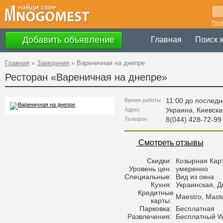
Рег
Добавить объявление
Главная
Поиск 
Главная
»
Заведения
»
Вареничная на днепре
Ресторан «
Вареничная на днепре
»
11:00 до последн
Время работы
Украина
,
Киевска
Адрес
8(044) 428-72-99
Телефон
Смотреть отзывы
Скидки:
Козырная Кар
Уровень цен:
умеренно
Специальные:
Вид из окна
Кухня:
Украинская, Д
Кредитные
Maestro, Maste
карты:
Парковка:
Бесплатная
Развлечения:
Бесплатный Wi