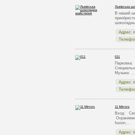
Львівська ш
В нашей ш
приобрест
шоколадны
Адрес:
К
Телефо
011
Парковка:
Специальн
Музыка: …
Адрес:
К
Телефо
11 Mirrors
Вход: Сво
Охраняема
fusion,…
Адрес:
К