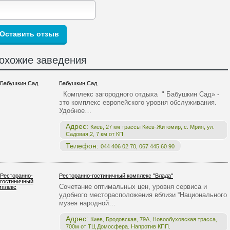
охожие заведения
Бабушкин Сад
Комплекс загородного отдыха " Бабушкин Сад» -
это комплекс европейского уровня обслуживания.
Удобное…
Адрес:
Киев, 27 км трассы Киев-Житомир, с. Мрия, ул.
Садовая,2, 7 км от КП
Телефон:
044 406 02 70, 067 445 60 90
Ресторанно-гостиничный комплекс "Влада"
Сочетание оптимальных цен, уровня сервиса и
удобного месторасположения вблизи “Национального
музея народной…
Адрес:
Киев, Бродовская, 79А, Новообуховская трасса,
700м от ТЦ Домосфера. Напротив КПП.