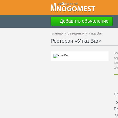
Добавить объявление
Главная
»
Заведения
»
Утка Bar
Ресторан «
Утка Bar
»
Вр
Ад
Те
W
С
П
О