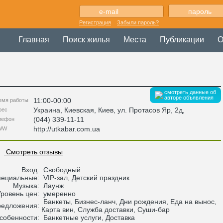
Регистрация
Забыли пароль?
Главная
Поиск жилья
Места
Публикации
О
смотреть данные об
авторе объявления
11:00-00:00
емя работы
Украина
,
Киевская
, Киев,
ул. Протасов Яр, 2д
,
рес
(044) 339-11-11
лефон
http://utkabar.com.ua
WW
Смотреть отзывы
Вход:
Свободный
пециальные:
VIP-зал, Детский праздник
Музыка:
Лаунж
Уровень цен:
умеренно
Банкеты, Бизнес-ланч, Дни рождения, Еда на вынос,
редложения:
Карта вин, Служба доставки, Суши-бар
собенности:
Банкетные услуги, Доставка