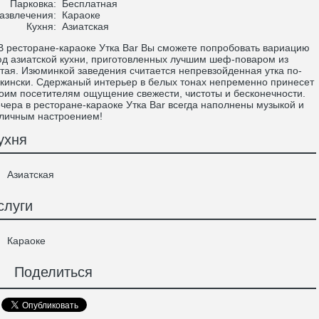
Парковка:
Бесплатная
азвлечения:
Караоке
Кухня:
Азиатская
ресторане-караоке Утка Bar Вы сможете попробовать вариацию
д азиатской кухни, приготовленных лучшим шеф-поваром из
тая. Изюминкой заведения считается непревзойденная утка по-
кински. Сдержаный интерьер в белых тонах непременно принесет
оим посетителям ощущение свежести, чистоты и бесконечности.
чера в ресторане-караоке Утка Bar всегда наполнены музыкой и
личным настроением!
ухня
Азиатская
слуги
Караоке
Поделиться