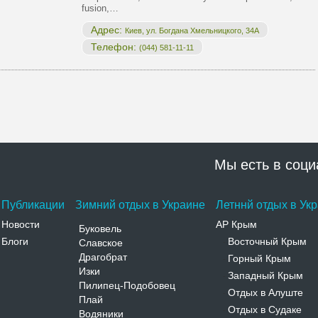
fusion,…
Адрес:
Киев, ул. Богдана Хмельницкого, 34А
Телефон:
(044) 581-11-11
Мы есть в соци
Публикации
Зимний отдых в Украине
Летннй отдых в Ук
Новости
АР Крым
Буковель
Блоги
Восточный Крым
Славское
-
Драгобрат
Горный Крым
-
Изки
Западный Крым
-
Пилипец-Подобовец
Отдых в Алуште
-
Плай
Отдых в Судаке
-
Водяники