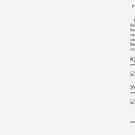
Р
В 
бю
Ки
пе
св
Ве
от
К
У