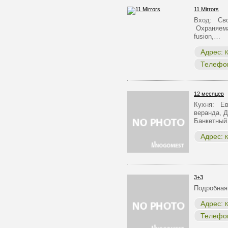
11 Mirrors
Вход: Сво
Охраняема
fusion,…
Адрес:
К
Телефо
12 месяцев
Кухня: Ев
веранда, Д
Банкетны
Адрес:
К
3+3
Подробная
Адрес:
К
Телефо