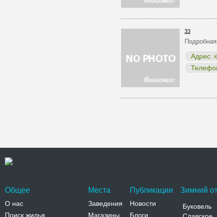
33
Подробная
Адрес:
К
Телефо
Общее
Места
Публикации
Зимний от
О нас
Заведения
Новости
Буковель
Поиск жилья
Магазины
Блоги
Славское