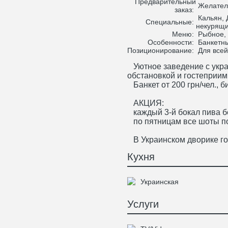
Предварительный
Желател
заказ:
Кальян, 
Специальные:
некурящи
Меню:
Рыбное,
Особенности:
Банкетны
Позиционирование:
Для всей
Уютное заведение с укра
обстановкой и гостеприи
Банкет от 200 грн/чел., би
АКЦИЯ:
каждый 3-й бокал пива б
по пятницам все шоты по
В Украинском дворике гот
Кухня
Украинская
Услуги