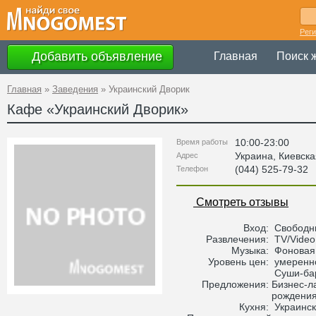
Рег
Добавить объявление
Главная
Поиск 
Главная
»
Заведения
»
Украинский Дворик
Кафе «
Украинский Дворик
»
10:00-23:00
Время работы
Украина
,
Киевска
Адрес
(044) 525-79-32
Телефон
Смотреть отзывы
Вход:
Свободн
Развлечения:
TV/Video
Музыка:
Фоновая
Уровень цен:
умеренн
Суши-бар
Предложения:
Бизнес-ла
рождения
Кухня:
Украинс