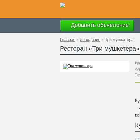
Добавить объявление
Главная
»
Заведения
»
Три мушкетера
Ресторан «
Три мушкетера
»
Вр
Ад
Те
Ку
Та
ко
К