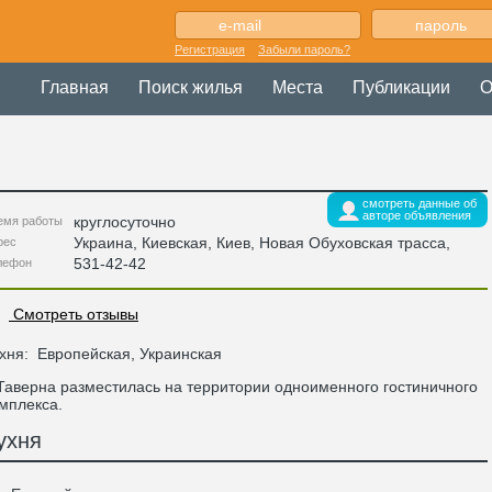
Регистрация
Забыли пароль?
Главная
Поиск жилья
Места
Публикации
О
смотреть данные об
авторе объявления
круглосуточно
емя работы
Украина
,
Киевская
, Киев,
Новая Обуховская трасса
,
рес
531-42-42
лефон
Смотреть отзывы
хня:
Европейская, Украинская
верна разместилась на территории одноименного гостиничного
мплекса.
ухня