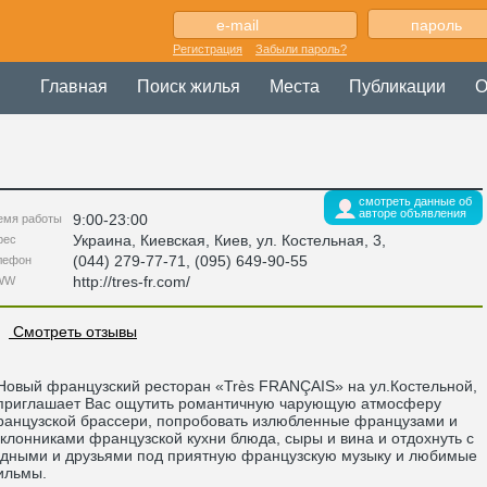
Регистрация
Забыли пароль?
Главная
Поиск жилья
Места
Публикации
О
смотреть данные об
авторе объявления
9:00-23:00
емя работы
Украина
,
Киевская
, Киев,
ул. Костельная, 3
,
рес
(044) 279-77-71, (095) 649-90-55
лефон
http://tres-fr.com/
WW
Смотреть отзывы
вый французский ресторан «Très FRANÇAIS» на ул.Костельной,
приглашает Вас ощутить романтичную чарующую атмосферу
анцузской брассери, попробовать излюбленные французами и
клонниками французской кухни блюда, сыры и вина и отдохнуть с
дными и друзьями под приятную французскую музыку и любимые
ильмы.