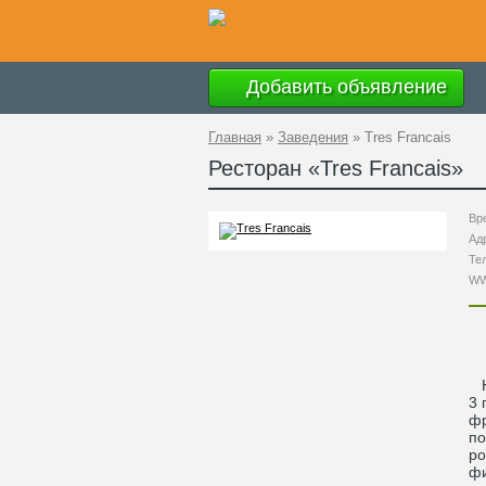
Добавить объявление
Главная
»
Заведения
»
Tres Francais
Ресторан «
Tres Francais
»
Вр
Ад
Те
W
Но
3 
фр
по
ро
ф