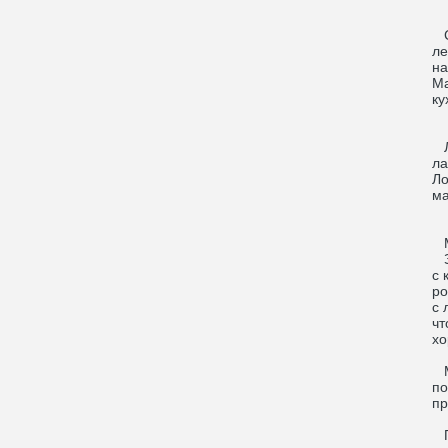
Сх
ле
на
Ма
ку
Лю
ла
Ло
ма
Мы
За
с 
ро
с 
чт
хо
Мы
по
пр
Пр