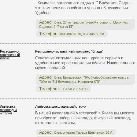
Комплекс загородного отдыха " Бабушкин Сад» -
это комплекс европейского уровня обслуживания.
Удобное…
Адрес:
Киев, 27 км трассы Киев-Житомир, с. Мрия, ул.
Садовая,2, 7 км от КП
Телефон:
044 406 02 70, 067 445 60 90
Ресторанно-гостиничный комплекс "Влада"
Сочетание оптимальных цен, уровня сервиса и
удобного месторасположения вблизи “Национального
музея народной…
Адрес:
Киев, Бродовская, 79А, Новообуховская трасса,
700м от ТЦ Домосфера. Напротив КПП.
Телефон:
+38 050 293 53 93
Львівська шоколадна майстерня
В нашей шоколадной мастерской в Киеве вы можете
приобрести: наборы шоколада, фигурный шоколад,
шоколадные картины,…
Адрес:
Киев, ,ульвар Тараса Шевченко, 36 А