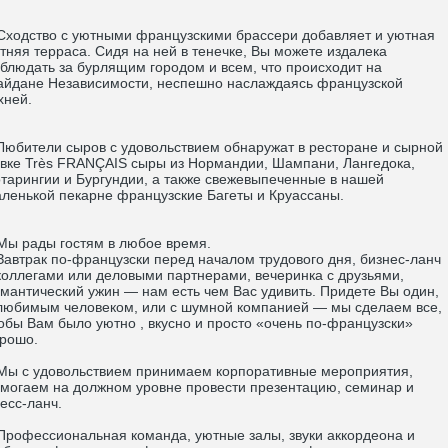
одство с уютными французскими брассери добавляет и уютная
тняя терраса. Сидя на ней в тенечке, Вы можете издалека
блюдать за бурлящим городом и всем, что происходит на
йдане Независимости, неспешно наслаждаясь французской
хней.
бители сыров с удовольствием обнаружат в ресторане и сырной
вке Très FRANÇAIS сыры из Нормандии, Шампани, Лангедока,
тарингии и Бургундии, а также свежевыпеченные в нашей
ленькой пекарне французские Багеты и Круассаны.
 рады гостям в любое время.
втрак по-французски перед началом трудового дня, бизнес-ланч
коллегами или деловыми партнерами, вечеринка с друзьями,
мантический ужин — нам есть чем Вас удивить. Придете Вы один,
любимым человеком, или с шумной компанией — мы сделаем все,
обы Вам было уютно , вкусно и просто «очень по-французски»
рошо.
 с удовольствием принимаем корпоративные мероприятия,
могаем на должном уровне провести презентацию, семинар и
есс-ланч.
офессиональная команда, уютные залы, звуки аккордеона и