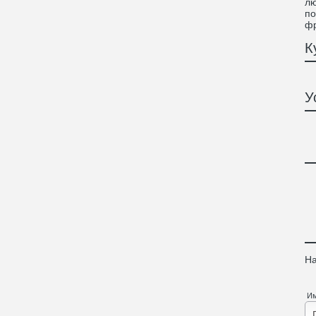
лю
по
фр
К
У
На
И