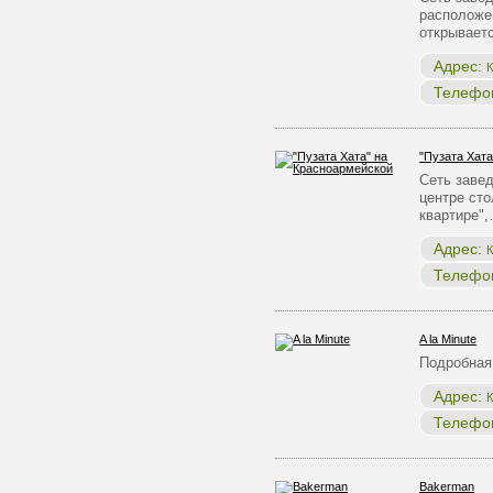
расположен
открывает
Адрес:
К
Телефо
"Пузата Хат
Сеть заве
центре ст
квартире"
Адрес:
К
Телефо
A la Minute
Подробная
Адрес:
К
Телефо
Bakerman