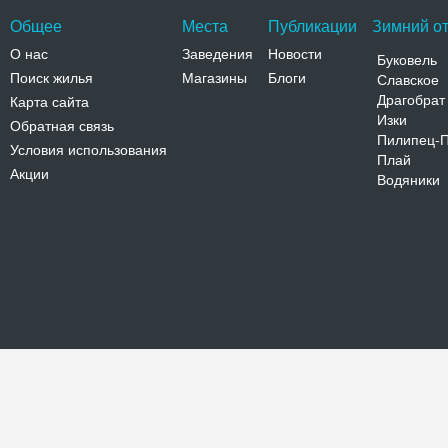
Общее
Места
Публикации
Зимний от
О нас
Заведения
Новости
Буковель
Поиск жилья
Магазины
Блоги
Славское
Драгобрат
Карта сайта
Изки
Обратная связь
Пилипец-
Условия использования
Плай
Акции
Водяники