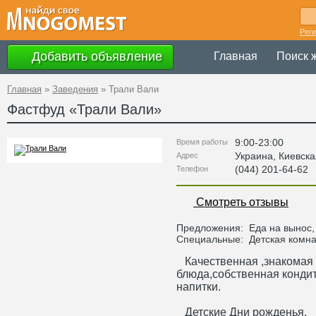
Рег
Добавить объявление
Главная
Поиск 
Главная
»
Заведения
»
Трали Вали
Фастфуд «
Трали Вали
»
9:00-23:00
Время работы
Украина
,
Киевска
Адрес
(044) 201-64-62
Телефон
Смотреть отзывы
Предложения:
Еда на вынос,
Специальные:
Детская комна
Качественная ,знакомая 
блюда,собственная кондит
напитки.
Детские Дни рожденья.