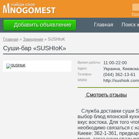
Рег
Добавить объявление
Главная
Поиск 
Главная
»
Заведения
»
SUSHIoK
Суши-бар «
SUSHIoK
»
11:00-22:00
Время работы
Украина
,
Киевска
Адрес
(044) 362-13-61
Телефон
http://sushiok.co
WWW
Смотреть отзывы
Служба доставки суши S
выбор блюд японской кухн
вкус востока. Для того чт
необходимо связаться с 
Киеве: 362-1-361, предва
меню, заказ суши сразу ж