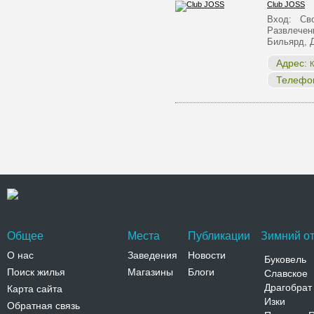
Club JOSS
Вход: Сво
Развлечен
Бильярд, 
Адрес:
К
Телефо
Общее
Места
Публикации
Зимний от
О нас
Заведения
Новости
Буковель
Поиск жилья
Магазины
Блоги
Славское
Драгобрат
Карта сайта
Изки
Обратная связь