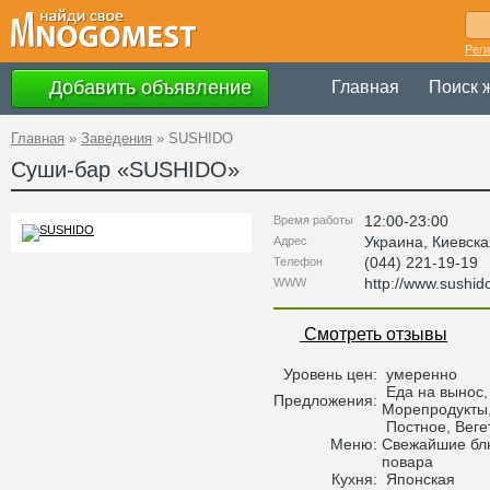
Рег
Добавить объявление
Главная
Поиск 
Главная
»
Заведения
»
SUSHIDO
Суши-бар «
SUSHIDO
»
12:00-23:00
Время работы
Украина
,
Киевска
Адрес
(044) 221-19-19
Телефон
http://www.sushid
WWW
Смотреть отзывы
Уровень цен:
умеренно
Еда на вынос,
Предложения:
Морепродукты
Постное, Веге
Меню:
Свежайшие бл
повара
Кухня:
Японская