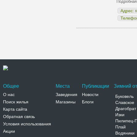
Подробная
Адрес:
К
Телефо
Общее
Места
Публикации
Зимний от
О нас
Заведения
Новости
Буковель
Поиск жилья
Магазины
Блоги
Славское
Драгобрат
Карта сайта
Изки
Обратная связь
Пилипец-
Условия использования
Плай
Акции
Водяники