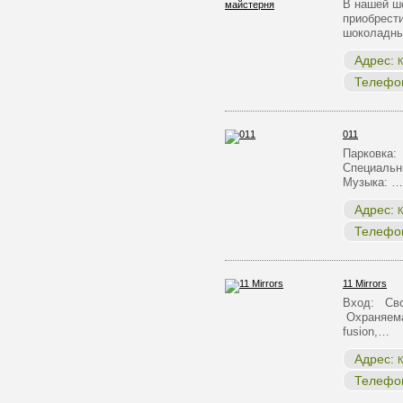
В нашей ш
приобрест
шоколадны
Адрес:
К
Телефо
011
Парковка:
Специальн
Музыка: …
Адрес:
К
Телефо
11 Mirrors
Вход: Сво
Охраняема
fusion,…
Адрес:
К
Телефо