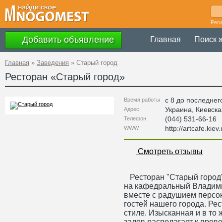
Рег
Добавить объявление
Главная
Поиск 
Главная
»
Заведения
»
Старый город
Ресторан «
Старый город
»
с 8 до последнег
Время работы
Украина
,
Киевска
Адрес
(044) 531-66-16
Телефон
http://artcafe.kiev
WWW
Смотреть отзывы
Ресторан "Старый город"
на кафедральный Владими
вместе с радушием персон
гостей нашего города. Ре
стиле. Изысканная и в то
залов располагает к прове