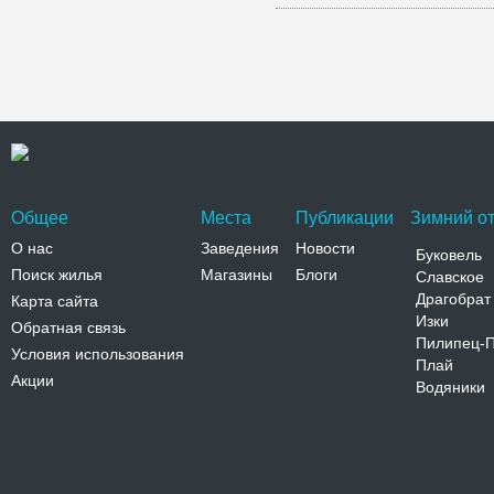
Общее
Места
Публикации
Зимний от
О нас
Заведения
Новости
Буковель
Поиск жилья
Магазины
Блоги
Славское
Драгобрат
Карта сайта
Изки
Обратная связь
Пилипец-
Условия использования
Плай
Акции
Водяники