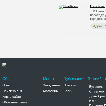
Edem Resort
В Едем Ре
насолоду 
гордістю 
Адрес:
Л
Общее
Места
Публикации
Зимний от
О нас
Заведения
Новости
Буковель
Поиск жилья
Магазины
Блоги
Славское
Драгобрат
Карта сайта
Изки
Обратная связь
Пилипец-