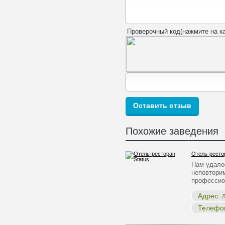
Проверочный код(нажмите на ка
Похожие заведения
Отель-рестор
Нам удало
неповтори
професси
Адрес:
Л
Телефо