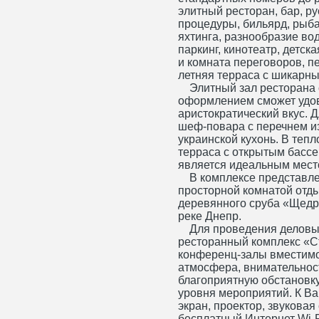
элитный ресторан, бар, ру
процедуры, бильярд, рыбал
яхтинга, разнообразие во
паркинг, кинотеатр, детск
и комната переговоров, п
летняя терраса с шикарны
Элитный зал ресторана 
оформлением сможет удов
аристократический вкус. 
шеф-повара с перечнем и
украинской кухонь. В тепл
терраса с открытым басс
является идеальным место
В комплексе представлен
просторной комнатой отды
деревянного сруба «Щедр
реке Днепр.
Для проведения деловых
ресторанный комплекс «С
конференц-залы вместимо
атмосфера, внимательнос
благоприятную обстановк
уровня мероприятий. К В
экран, проектор, звукова
бесплатный Интернет Wi-F