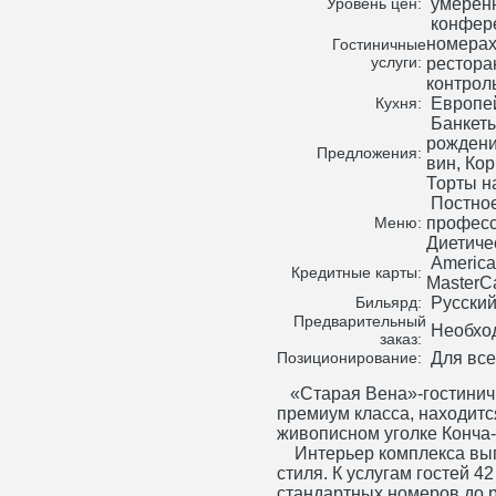
умерен
Уровень цен:
конфере
номерах,
Гостиничные
услуги:
ресторан
контрол
Европей
Кухня:
Банкеты
рождени
Предложения:
вин, Ко
Торты н
Постное
професс
Меню:
Диетиче
American
Кредитные карты:
MasterCa
Русски
Бильярд:
Предварительный
Необхо
заказ:
Для все
Позиционирование:
«Cтарая Вена»-гостинич
премиум класса, находитс
живописном уголке Конча
Интерьер комплекса выпо
стиля. К услугам гостей 4
стандартных номеров до 