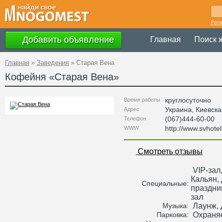
Рег
Добавить объявление
Главная
Поиск 
Главная
»
Заведения
»
Старая Вена
Кофейня «
Старая Вена
»
круглосуточно
Время работы
Украина
,
Киевска
Адрес
(067)444-60-00
Телефон
http://www.svhote
WWW
Смотреть отзывы
VIP-зал,
Кальян, 
Специальные:
праздни
зал
Лаунж, 
Музыка:
Охраняе
Парковка: