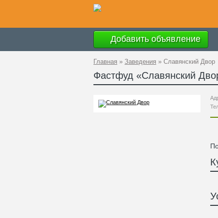
Добавить объявление
Главная
»
Заведения
»
Славянский Двор
Фастфуд «
Славянский Дво
Ад
Те
По
К
У