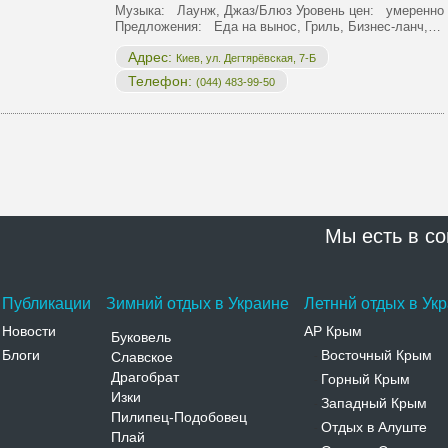
Музыка: Лаунж, Джаз/Блюз Уровень цен: умеренно
Предложения: Еда на вынос, Гриль, Бизнес-ланч,…
Адрес:
Киев, ул. Дегтярёвская, 7-Б
Телефон:
(044) 483-99-50
Мы есть в со
Публикации
Зимний отдых в Украине
Летннй отдых в Ук
Новости
АР Крым
Буковель
Блоги
Восточный Крым
Славское
-
Драгобрат
Горный Крым
-
Изки
Западный Крым
-
Пилипец-Подобовец
Отдых в Алуште
-
Плай