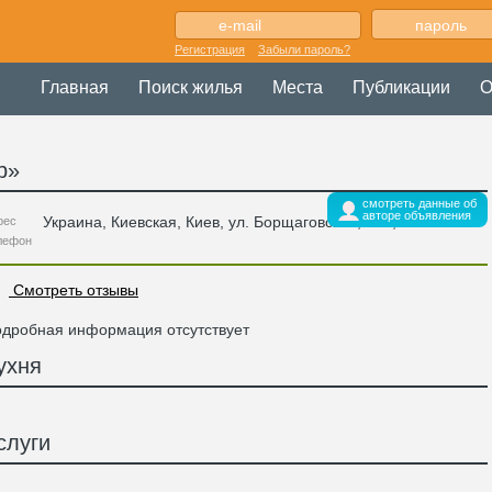
Регистрация
Забыли пароль?
Главная
Поиск жилья
Места
Публикации
О
р
»
смотреть данные об
авторе объявления
Украина
,
Киевская
, Киев,
ул. Борщаговская, 154
,
рес
лефон
Смотреть отзывы
дробная информация отсутствует
ухня
слуги