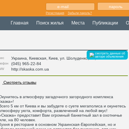
Регистрация
Забыли пароль?
Главная
Поиск жилья
Места
Публикации
О
смотреть данные об
авторе объявления
Украина
,
Киевская
, Киев,
ул. Шолуденко, 17
,
рес
(045) 965-22-84
лефон
http://skaska.com.ua
WW
Смотреть отзывы
унитесь в атмосферу загадочного загородного комплекса
казка»!
его 5 км от Киева и вы забудете о суете мегаполиса и окунетесь
атмосферу уюта, комфорта, развлечений на любой вкус!
казка» предоставит Вам огромный банкетный зал в охотничье
иле, на 80 человек.
хня в ресторане в основном Украинская-Европейская, но и