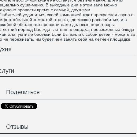
бители восточной кухни не останутся без внимания, для них
ециально суши-меню. В выходные дни в этом зале можно
екрасно провести время с семьей, друзьями.
бителей уединиться своей компанией ждет прекрасная сауна с
мфортабельной комнатой отдыха, где можно расслабиться и в
окойной обстановке провести даже деловые переговоры .
летний период Вас ждет летняя площадка, превосходные блюда
мангала, уютные беседки.Если Вы взяли с собой детей - можете за
х не переживать, им будет чем занять себя на летней площадке.
ухня
слуги
Поделиться
Отзывы