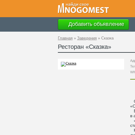
Добавить объявление
Главная
»
Заведения
»
Сказка
Ресторан «
Сказка
»
Ад
Те
W
Ок
«С
Вс
в 
«С
ст
Ку