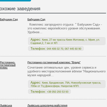
охожие заведения
Бабушкин Сад
Комплекс загородного отдыха " Бабушкин Сад» -
это комплекс европейского уровня обслуживания.
Удобное…
Адрес:
Киев, 27 км трассы Киев-Житомир, с. Мрия, ул.
Садовая,2, 7 км от КП
Телефон:
044 406 02 70, 067 445 60 90
Ресторанно-гостиничный комплекс "Влада"
Сочетание оптимальных цен, уровня сервиса и
удобного месторасположения вблизи “Национального
музея народной…
Адрес:
Киев, Бродовская, 79А, Новообуховская трасса,
700м от ТЦ Домосфера. Напротив КПП.
Телефон:
+38 050 293 53 93
Львівська шоколадна майстерня