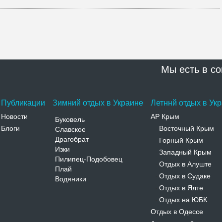
Мы есть в со
Публикации
Зимний отдых в Украине
Летннй отдых в Ук
Новости
АР Крым
Буковель
Блоги
Восточный Крым
Славское
-
Драгобрат
Горный Крым
-
Изки
Западный Крым
-
Пилипец-Подобовец
Отдых в Алуште
-
Плай
Отдых в Судаке
-
Водяники
Отдых в Ялте
-
Отдых на ЮБК
-
Отдых в Одессе