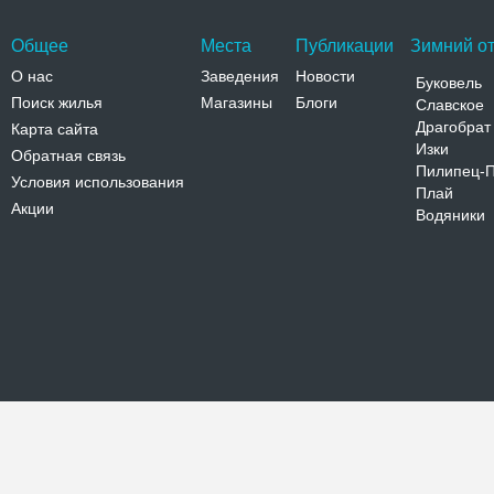
Общее
Места
Публикации
Зимний от
О нас
Заведения
Новости
Буковель
Поиск жилья
Магазины
Блоги
Славское
Драгобрат
Карта сайта
Изки
Обратная связь
Пилипец-
Условия использования
Плай
Акции
Водяники