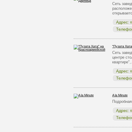
Сеть заве
расположен
открывает
Адрес:
К
Телефо
"Пузата Хат
Сеть заве
центре ст
квартире"
Адрес:
К
Телефо
A la Minute
Подробная
Адрес:
К
Телефо