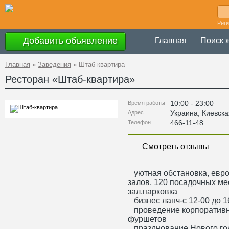
Рег
Добавить объявление
Главная
Поиск 
Главная
»
Заведения
»
Штаб-квартира
Ресторан «
Штаб-квартира
»
10:00 - 23:00
Время работы
Украина
,
Киевска
Адрес
466-11-48
Телефон
Смотреть отзывы
уютная обстановка, европ
залов, 120 посадочных ме
зал,парковка
бизнес ланч-с 12-00 до 1
проведение корпоративны
фуршетов
празднование Нового го