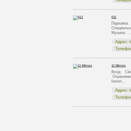
Телефо
011
Парковка:
Специальн
Музыка: …
Адрес:
К
Телефо
11 Mirrors
Вход: Сво
Охраняема
fusion,…
Адрес:
К
Телефо