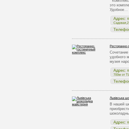
Комплекс 
это компле
Удобное…
Адрес:
К
Садовая,2,
Телефо
Ресторанно-
Сочетание 
удобного 
музея нар
Адрес:
К
700м от Т
Телефо
Львівська ш
В нашей ш
приобрест
шоколадны
Адрес:
К