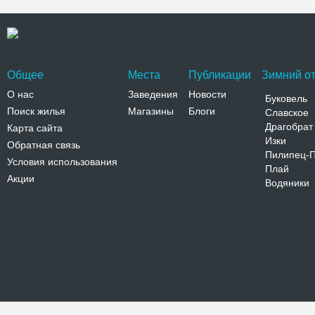
Общее
Места
Публикации
Зимний от
О нас
Заведения
Новости
Буковель
Поиск жилья
Магазины
Блоги
Славское
Драгобрат
Карта сайта
Изки
Обратная связь
Пилипец-
Условия использования
Плай
Акции
Водяники