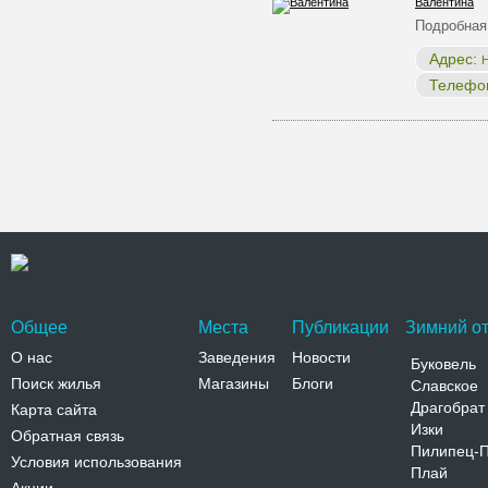
Валентина
Подробная
Адрес:
Н
Телефо
Общее
Места
Публикации
Зимний от
О нас
Заведения
Новости
Буковель
Поиск жилья
Магазины
Блоги
Славское
Драгобрат
Карта сайта
Изки
Обратная связь
Пилипец-
Условия использования
Плай