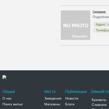
Горожанин
Подробная
Адрес:
Н
Телефо
Общее
Места
Публикации
Зимний от
О нас
Заведения
Новости
Буковель
Поиск жилья
Магазины
Блоги
Славское