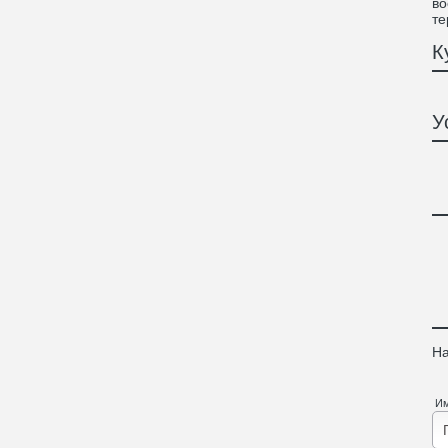
во
те
К
У
На
И