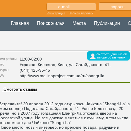
Регистрация
Забыли пароль?
Главная
Поиск жилья
Места
Публикации
О
смотреть данные об
авторе объявления
11:00-02:00
емя работы
Украина
,
Киевская
, Киев,
ул. Сагайдачного, 41
,
рес
(044) 425-95-45
лефон
http://www.mallinaproject.com.ua/ru/shangrilla
WW
Смотреть отзывы
тречайте! 20 апреля 2012 года открылась Чайхона "Shangri-La" в
мом сердце Подола на Сагайдачного, 41. Ровно 5 лет назад, 20
реля, но в 2007 году тогдашняя ШангриЛа открыла двери на
ославской улице. Но все должно меняться к лучшему, в том числе,
новое место для Чайхоны "Shagri-La".
вое место, новый интерьер, но прежние повара, радушие и