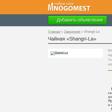
Добавить объявление
Главная
»
Заведения
»
Shangri-La
Чайная «
Shangri-La
»
Вр
Ад
Те
W
Вс
са
ап
Яр
и 
Но