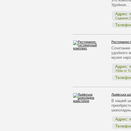
это компле
Удобное…
Адрес:
К
Садовая,2,
Телефо
Ресторанно-
Сочетание 
удобного 
музея нар
Адрес:
К
700м от Т
Телефо
Львівська ш
В нашей ш
приобрест
шоколадны
Адрес:
К
Телефо