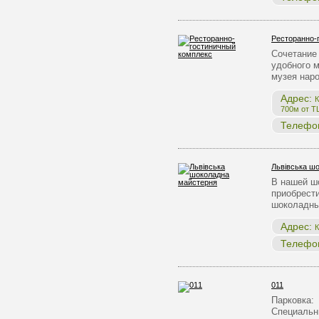
Ресторанно-
Сочетание 
удобного 
музея нар
Адрес:
К
700м от Т
Телефо
Львівська ш
В нашей ш
приобрест
шоколадны
Адрес:
К
Телефо
011
Парковка:
Специальн