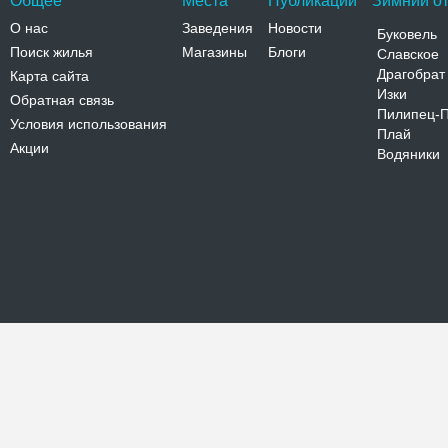
Общее
Места
Публикации
Зимний от
О нас
Заведения
Новости
Буковель
Поиск жилья
Магазины
Блоги
Славское
Драгобрат
Карта сайта
Изки
Обратная связь
Пилипец-
Условия использования
Плай
Акции
Водяники