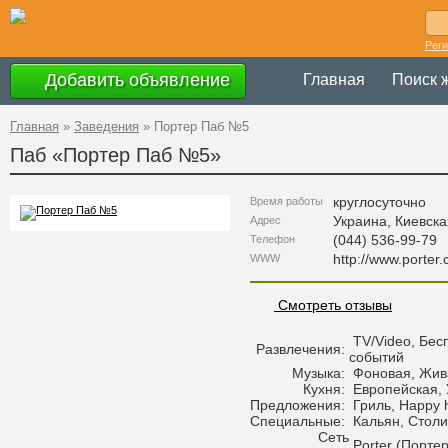
Рег
Добавить объявление
Главная
Поиск 
Главная
»
Заведения
»
Портер Паб №5
Паб «
Портер Паб №5
»
круглосуточно
Время работы
Украина
,
Киевска
Адрес
(044) 536-99-79
Телефон
http://www.porter
WWW
Смотреть отзывы
TV/Video, Бес
Развлечения:
событий
Музыка:
Фоновая, Жив
Кухня:
Европейская, 
Предложения:
Гриль, Happy 
Специальные:
Кальян, Столи
Сеть
Porter (Портер