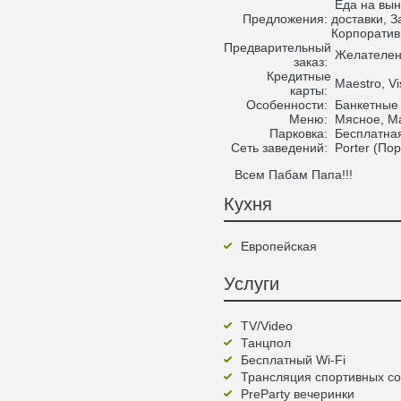
Еда на вын
Предложения:
доставки, З
Корпорати
Предварительный
Желателе
заказ:
Кредитные
Maestro, Vis
карты:
Особенности:
Банкетные 
Меню:
Мясное, М
Парковка:
Бесплатна
Сеть заведений:
Porter (Пор
Всем Пабам Папа!!!
Кухня
Европейская
Услуги
TV/Video
Танцпол
Бесплатный Wi-Fi
Трансляция спортивных с
PreParty вечеринки