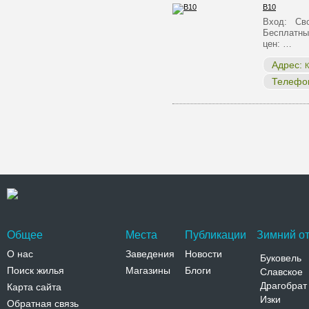
B10
Вход: Сво
Бесплатны
цен: …
Адрес:
К
Телефо
Общее
Места
Публикации
Зимний от
О нас
Заведения
Новости
Буковель
Поиск жилья
Магазины
Блоги
Славское
Драгобрат
Карта сайта
Изки
Обратная связь