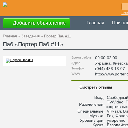
Рег
Добавить объявление
Главная
Поиск 
Главная
»
Заведения
»
Портер Паб #11
Паб «
Портер Паб #11
»
09:00-02:00
Время работы
Украина
,
Киевска
Адрес
(044) 486-13-07
Телефон
http://www.porter
WWW
Смотреть отзывы
Вход:
Свободны
TV/Video, 
Развлечения:
спортивных
Специальные:
VIP-зал, Ви
Музыка:
Рок, Фонов
Уровень цен:
умеренно
Кухня:
Европейск