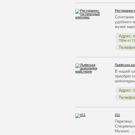
Ресторанно-
Сочетание 
удобного 
музея нар
Адрес:
К
700м от Т
Телефо
Львівська ш
В нашей ш
приобрест
шоколадны
Адрес:
К
Телефо
011
Парковка:
Специальн
Музыка: …