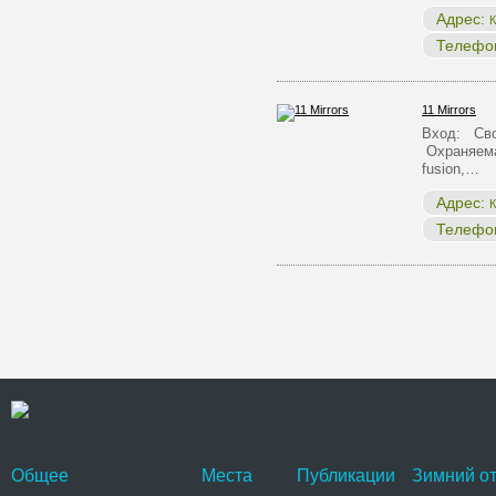
Адрес:
К
Телефо
11 Mirrors
Вход: Сво
Охраняема
fusion,…
Адрес:
К
Телефо
Общее
Места
Публикации
Зимний от