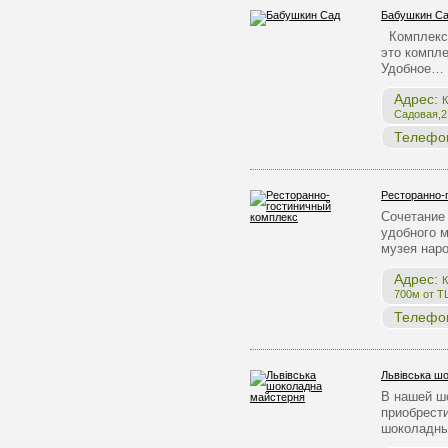
Бабушкин С
Комплекс 
это компле
Удобное…
Адрес:
К
Садовая,2,
Телефо
Ресторанно-
Сочетание 
удобного 
музея нар
Адрес:
К
700м от Т
Телефо
Львівська ш
В нашей ш
приобрест
шоколадны