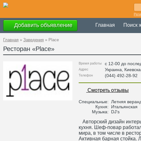
Рег
Добавить объявление
Главная
Поиск 
Главная
»
Заведения
»
Place
Ресторан «
Place
»
с 12-00 до после
Время работы
Украина
,
Киевска
Адрес
(044) 492-28-92
Телефон
Смотреть отзывы
Специальные:
Летняя веранд
Кухня:
Итальянская
Музыка:
DJ's
Авторский дизайн интерь
кухня. Шеф-повар работал
мира, в том числе в рест
Активная барная стойка. 