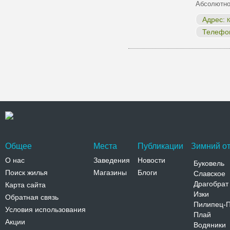
Абсолютн
Адрес:
К
Телефо
Общее
Места
Публикации
Зимний от
О нас
Заведения
Новости
Буковель
Поиск жилья
Магазины
Блоги
Славское
Драгобрат
Карта сайта
Изки
Обратная связь
Пилипец-
Условия использования
Плай
Акции
Водяники