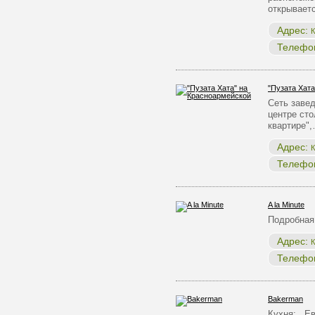
открывает
Адрес:
К
Телефо
"Пузата Хат
Сеть заве
центре ст
квартире"
Адрес:
К
Телефо
A la Minute
Подробная
Адрес:
К
Телефо
Bakerman
Кухня: Ев