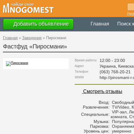
Рег
Добавить объявление
Главная
Поиск 
Главная
»
Заведения
»
Пиросмани
Фастфуд «
Пиросмани
»
12:00 - 23:00
Время работы
Украина
,
Киевска
Адрес
(063) 768-20-21
Телефон
http://pirosmani-r
WWW
Смотреть отзывы
Вход:
Свободны
Развлечения:
TV/Video, 
VIP-зал, Ле
Специальные:
комната, С
Музыка:
Популярна
Парковка:
Охраняема
Уровень цен:
умеренно