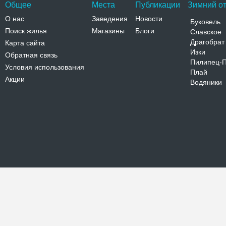
Общее
Места
Публикации
Зимний от
О нас
Заведения
Новости
Буковель
Поиск жилья
Магазины
Блоги
Славское
Драгобрат
Карта сайта
Изки
Обратная связь
Пилипец-
Условия использования
Плай
Акции
Водяники