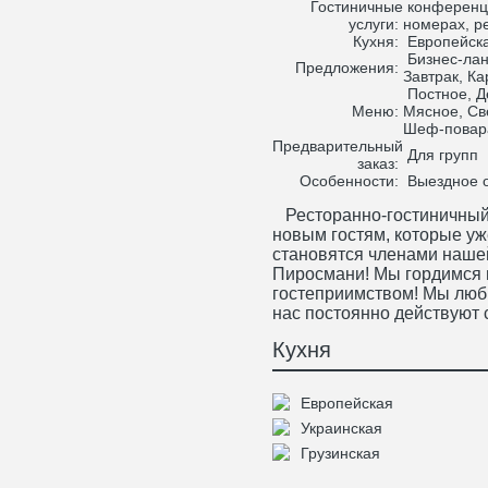
Гостиничные
конференц-
услуги:
номерах, ре
Кухня:
Европейска
Бизнес-лан
Предложения:
Завтрак, К
Постное, Д
Меню:
Мясное, Св
Шеф-повара
Предварительный
Для групп
заказ:
Особенности:
Выездное о
Ресторанно-гостиничный 
новым гостям, которые у
становятся членами наше
Пиросмани! Мы гордимся 
гостеприимством! Мы люби
нас постоянно действуют с
Кухня
Европейская
Украинская
Грузинская