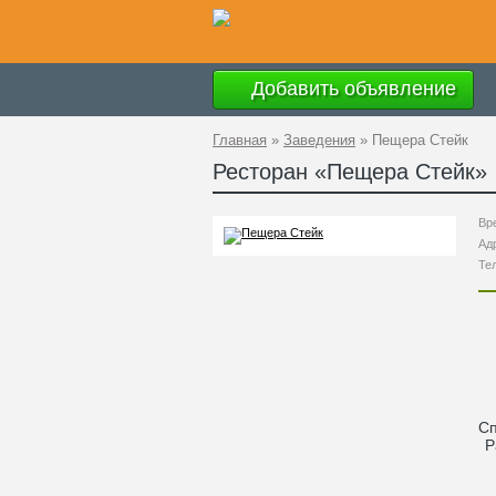
Добавить объявление
Главная
»
Заведения
»
Пещера Стейк
Ресторан «
Пещера Стейк
»
Вр
Ад
Те
С
Р