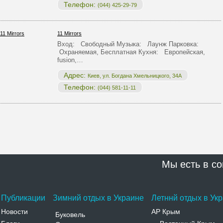
Телефон:
(044) 425-29-79
11 Mirrors
Вход: Свободный Музыка: Лаунж Парковка:
Охраняемая, Бесплатная Кухня: Европейская,
fusion,…
Адрес:
Киев, ул. Богдана Хмельницкого, 34А
Телефон:
(044) 581-11-11
Мы есть в со
Публикации
Зимний отдых в Украине
Летннй отдых в Ук
Новости
АР Крым
Буковель