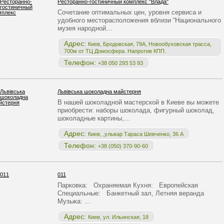
Ресторанно-гостиничный комплекс "Влада"
Сочетание оптимальных цен, уровня сервиса и
удобного месторасположения вблизи “Национального
музея народной…
Адрес:
Киев, Бродовская, 79А, Новообуховская трасса,
700м от ТЦ Домосфера. Напротив КПП.
Телефон:
+38 050 293 53 93
Львівська шоколадна майстерня
В нашей шоколадной мастерской в Киеве вы можете
приобрести: наборы шоколада, фигурный шоколад,
шоколадные картины,…
Адрес:
Киев, ,ульвар Тараса Шевченко, 36 А
Телефон:
+38 (050) 370-90-60
011
Парковка: Охраняемая Кухня: Европейская
Специальные: Банкетный зал, Летняя веранда
Музыка: …
Адрес:
Киев, ул. Ильинская, 18