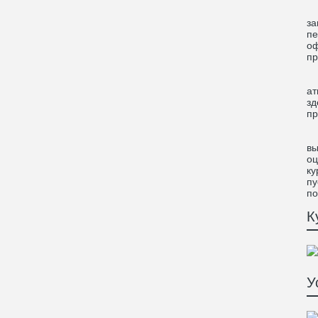
Ин
за
пе
оф
пр
Во
ат
зд
пр
Во
вы
оц
ку
пу
по
К
У