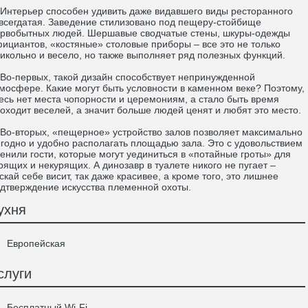
терьер способен удивить даже видавшего виды ресторанного
всегдатая. Заведение стилизовано под пещеру-стойбище
рвобытных людей. Шершавые сводчатые стены, шкуры-одежды
ициантов, «костяные» столовые приборы – все это не только
икольно и весело, но также выполняет ряд полезных функций.
-первых, такой дизайн способствует непринужденной
мосфере. Какие могут быть условности в каменном веке? Поэтому,
есь нет места чопорности и церемониям, а стало быть время
оходит веселей, а значит больше людей ценят и любят это место.
-вторых, «пещерное» устройство залов позволяет максимально
годно и удобно располагать площадью зала. Это с удовольствием
енили гости, которые могут уединиться в «потайные гроты» для
рящих и некурящих. А динозавр в туалете никого не пугает –
скай себе висит, так даже красивее, а кроме того, это лишнее
дтверждение искусства племенной охоты.
ухня
Европейская
слуги
Бесплатный Wi-Fi