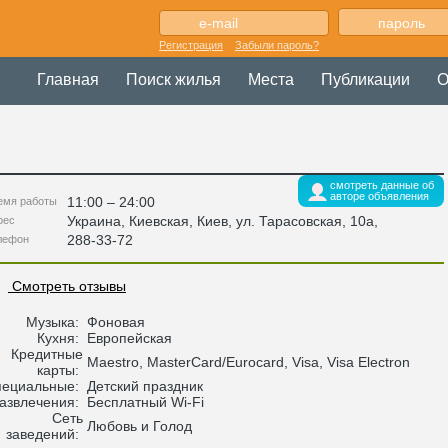
Регистрация
Забыли пароль?
Главная
Поиск жилья
Места
Публикации
О
смотреть данные об
авторе объявления
11:00 – 24:00
емя работы
Украина
,
Киевская
, Киев,
ул. Тарасовская, 10а
,
рес
288-33-72
лефон
Смотреть отзывы
Музыка:
Фоновая
Кухня:
Европейская
Кредитные
Maestro, MasterCard/Eurocard, Visa, Visa Electron
карты:
пециальные:
Детский праздник
азвлечения:
Бесплатный Wi-Fi
Сеть
Любовь и Голод
заведений: