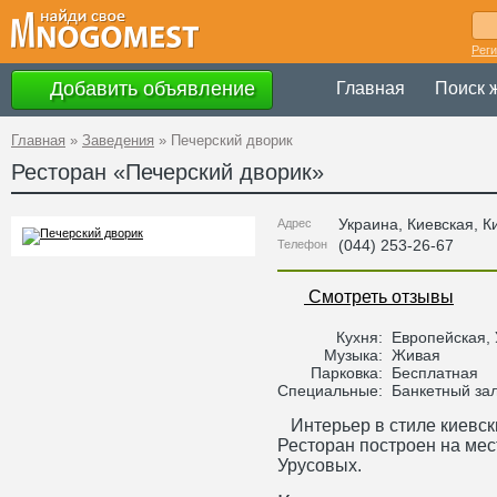
Рег
Добавить объявление
Главная
Поиск 
Главная
»
Заведения
»
Печерский дворик
Ресторан «
Печерский дворик
»
Украина
,
Киевская
, К
Адрес
(044) 253-26-67
Телефон
Смотреть отзывы
Кухня:
Европейская, 
Музыка:
Живая
Парковка:
Бесплатная
Специальные:
Банкетный за
Интерьер в стиле киевски
Ресторан построен на ме
Урусовых.