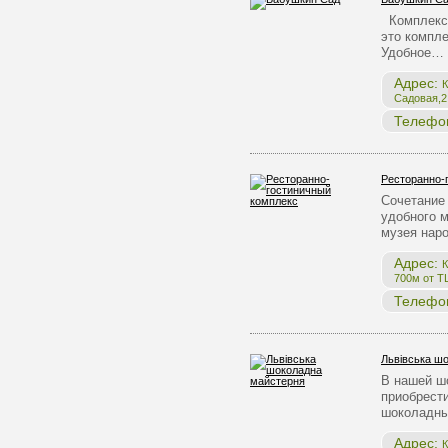
Комплекс 
это компле
Удобное…
Адрес:
К
Садовая,2,
Телефо
Ресторанно-
Сочетание 
удобного 
музея нар
Адрес:
К
700м от Т
Телефо
Львівська ш
В нашей ш
приобрест
шоколадны
Адрес:
К