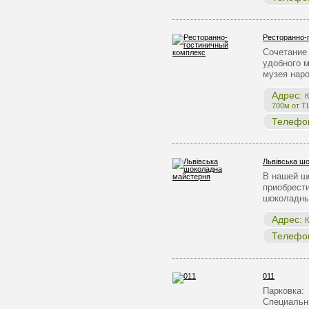
Ресторанно-
Сочетание 
удобного 
музея нар
Адрес:
К
700м от Т
Телефо
Львівська ш
В нашей ш
приобрест
шоколадны
Адрес:
К
Телефо
011
Парковка:
Специальн