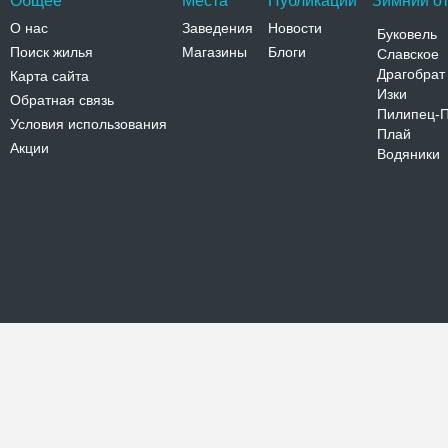
Общее
Места
Публикации
Зимний от
О нас
Заведения
Новости
Буковель
Поиск жилья
Магазины
Блоги
Славское
Драгобрат
Карта сайта
Изки
Обратная связь
Пилипец-
Условия использования
Плай
Акции
Водяники