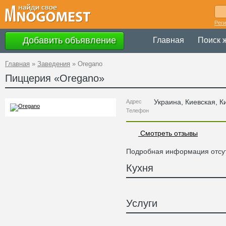
Рег
Добавить объявление
Главная
Поиск 
Главная
»
Заведения
»
Oregano
Пиццерия «
Oregano
»
Украина
,
Киевская
, К
Адрес
Телефон
Смотреть отзывы
Подробная информация отсут
Кухня
Услуги