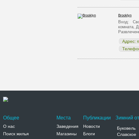
Brooklyn
Вход: Сво
комната, Д
Развлечен
Адрес:
К
Телефо
Общее
Места
Публикации
Зимний от
О нас
Заведения
Новости
Буковель
Поиск жилья
Магазины
Блоги
Славское