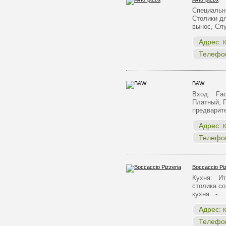
Специальн
Столики д
вынос, С
Адрес:
К
Телефо
B&W
Вход: Face
Платный, 
предварит
Адрес:
К
Телефо
Boccaccio Pi
Кухня: Ит
столика с
кухня -…
Адрес:
К
Телефо