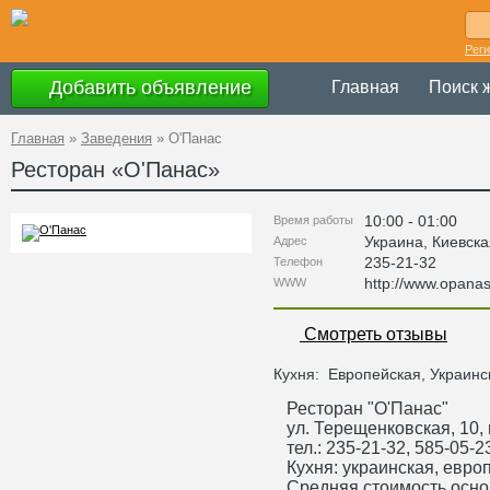
Рег
Добавить объявление
Главная
Поиск 
Главная
»
Заведения
»
О'Панас
Ресторан «
О'Панас
»
10:00 - 01:00
Время работы
Украина
,
Киевска
Адрес
235-21-32
Телефон
http://www.opana
WWW
Смотреть отзывы
Кухня:
Европейская, Украинс
Ресторан "О'Панас"
ул. Терещенковская, 10, 
тел.: 235-21-32, 585-05-2
Кухня: украинская, европ
Средняя стоимость основн