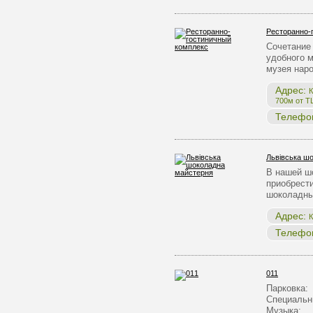
Ресторанно-
Сочетание 
удобного 
музея нар
Адрес:
К
700м от Т
Телефо
Львівська ш
В нашей ш
приобрест
шоколадны
Адрес:
К
Телефо
011
Парковка:
Специальн
Музыка: …