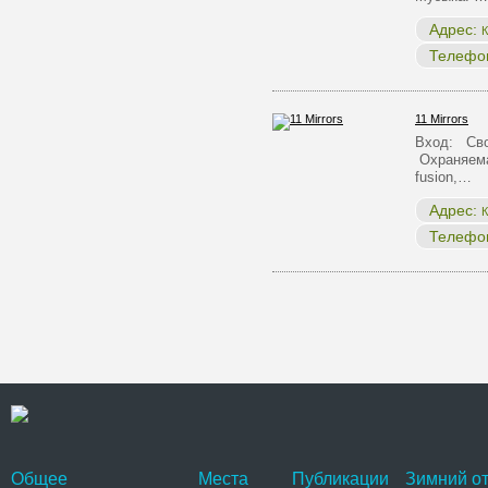
Адрес:
К
Телефо
11 Mirrors
Вход: Сво
Охраняема
fusion,…
Адрес:
К
Телефо
Общее
Места
Публикации
Зимний от