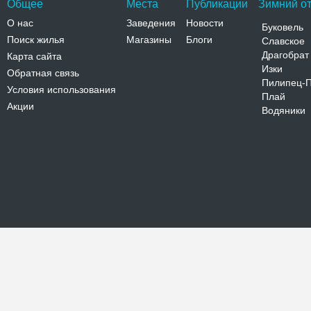
Общее
Места
Публикации
Зимний от
О нас
Заведения
Новости
Буковель
Поиск жилья
Магазины
Блоги
Славское
Драгобрат
Карта сайта
Изки
Обратная связь
Пилипец-
Условия использования
Плай
Акции
Водяники