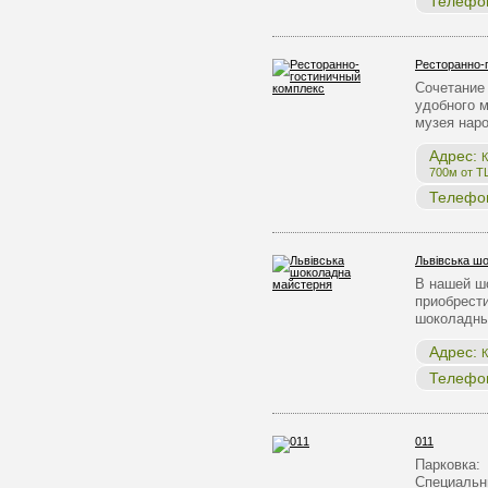
Телефо
Ресторанно-
Сочетание 
удобного 
музея нар
Адрес:
К
700м от Т
Телефо
Львівська ш
В нашей ш
приобрест
шоколадны
Адрес:
К
Телефо
011
Парковка:
Специальн