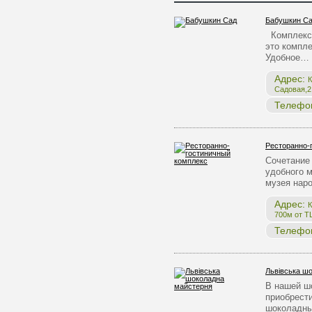
Бабушкин С
Комплекс 
это компле
Удобное…
Адрес:
К
Садовая,2,
Телефо
Ресторанно-
Сочетание 
удобного 
музея нар
Адрес:
К
700м от Т
Телефо
Львівська ш
В нашей ш
приобрест
шоколадны