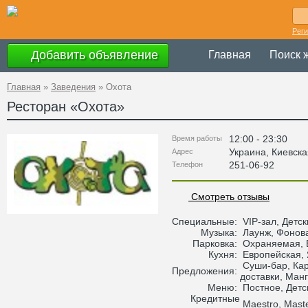
Рег
Добавить объявление
Главная
Поиск 
Главная
»
Заведения
»
Охота
Ресторан «
Охота
»
12:00 - 23:30
Время работы
Украина
,
Киевска
Адрес
251-06-92
Телефон
Смотреть отзывы
Специальные:
VIP-зал, Детс
Музыка:
Лаунж, Фонов
Парковка:
Охраняемая, 
Кухня:
Европейская,
Суши-бар, Кар
Предложения:
доставки, Ман
Меню:
Постное, Детс
Кредитные
Maestro, Maste