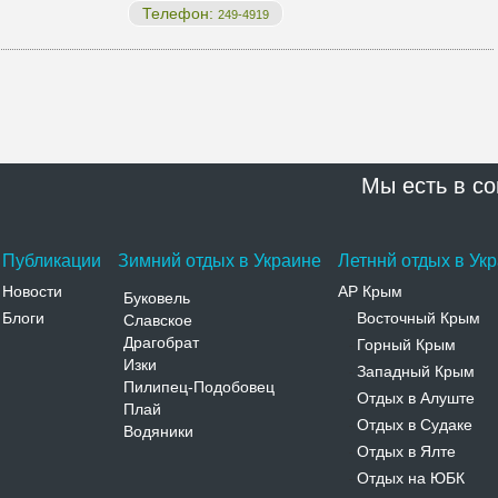
Телефон:
249-4919
Мы есть в со
Публикации
Зимний отдых в Украине
Летннй отдых в Ук
Новости
АР Крым
Буковель
Блоги
Восточный Крым
Славское
-
Драгобрат
Горный Крым
-
Изки
Западный Крым
-
Пилипец-Подобовец
Отдых в Алуште
-
Плай
Отдых в Судаке
-
Водяники
Отдых в Ялте
-
Отдых на ЮБК
-