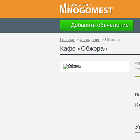
Добавить объявление
Главная
»
Заведения
»
Обжора
Кафе «
Обжора
»
Ад
Те
По
К
У