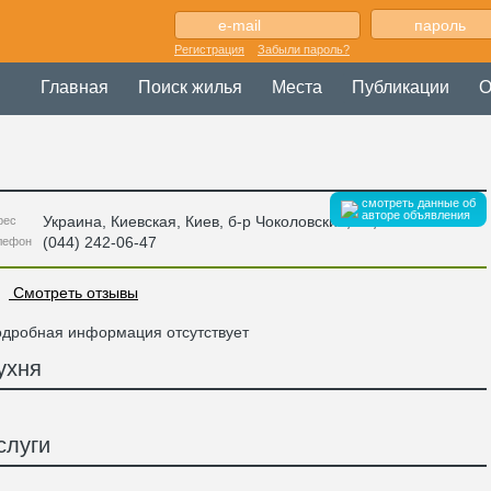
Регистрация
Забыли пароль?
Главная
Поиск жилья
Места
Публикации
О
смотреть данные об
авторе объявления
Украина
,
Киевская
, Киев,
б-р Чоколовский, 27
,
рес
(044) 242-06-47
лефон
Смотреть отзывы
дробная информация отсутствует
ухня
слуги