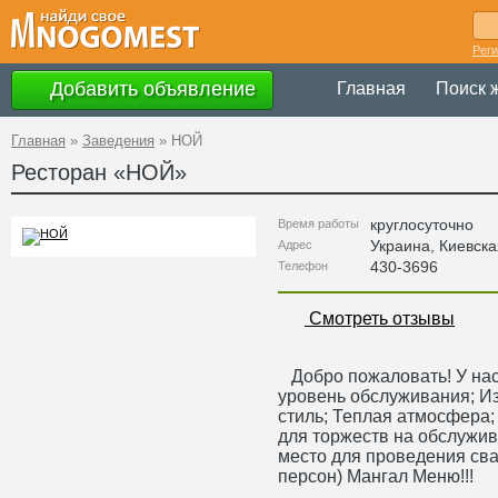
Рег
Добавить объявление
Главная
Поиск 
Главная
»
Заведения
»
НОЙ
Ресторан «
НОЙ
»
круглосуточно
Время работы
Украина
,
Киевска
Адрес
430-3696
Телефон
Смотреть отзывы
Добро пожаловать! У нас
уровень обслуживания; И
стиль; Теплая атмосфера
для торжеств на обслужив
место для проведения свад
персон) Мангал Меню!!!