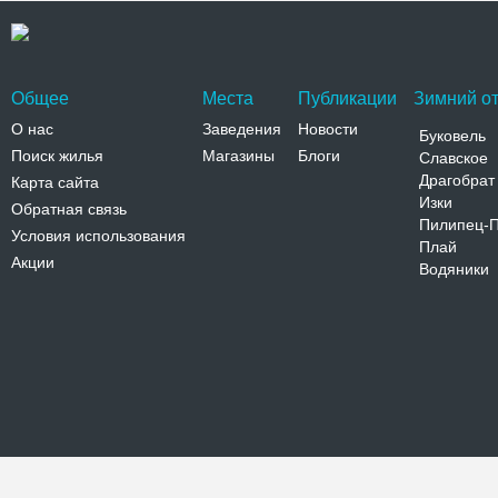
Общее
Места
Публикации
Зимний от
О нас
Заведения
Новости
Буковель
Поиск жилья
Магазины
Блоги
Славское
Драгобрат
Карта сайта
Изки
Обратная связь
Пилипец-
Условия использования
Плай
Акции
Водяники