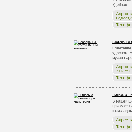
Удобное…
Адрес:
К
Садовая,2,
Телефо
Ресторанно-
Сочетание 
удобного 
музея нар
Адрес:
К
700м от Т
Телефо
Львівська ш
В нашей ш
приобрест
шоколадны
Адрес:
К
Телефо