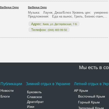
BarBeque Depo
Музыка: Лаунж, Джаз/Блюз Уровень цен: умеренно
Предложения: Еда на вынос, Гриль, Бизнес-ланч,…
Адрес:
Киев, ул. Дегтярёвская, 7-Б
Телефон:
(044) 483-99-50
Мы есть в со
Публикации
Зимний отдых в Украине
Летннй отдых в Ук
Новости
АР Крым
Буковель
Блоги
Восточный Крым
Славское
-
Драгобрат
Горный Крым
-
Изки
Западный Крым
-