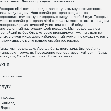
пециальные:
Детский праздник, Банкетный зал
сторан nikki.com.ua предоставляет уникальную возможность
казать еду на дом. Наш онлайн ресторан всегда готов
едоставить вам свежую и здоровую пищу на любой вкус. Теперь с
мощью онлайн ресторана nikki.com.ua вы можете заказать на дом
лноценный романтический ужин, или сытный обед
иготовленный настоящим шеф поваром. Мы предоставляем
рочайший выбор блюд которые принадлежат кухням стран из
зных уголков мира, даже избалованный гурман не сможет устоять
накомившись с меню нашего онлайн ресторана.
кже мы предлагаем: Аренда банкетного зала, Бизнес Ланч,
ганизация торжеств, Проведение корпоративов, Кейтеринг, Заказ
ы на дом, Онлайн ресторан, Торты на заказ.
ухня
Европейская
слуги
TV/Video
Бильярд
Дартс