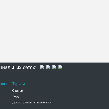
циальных сетях:
раине
Туризм
Статьи
Туры
Достопримечательности