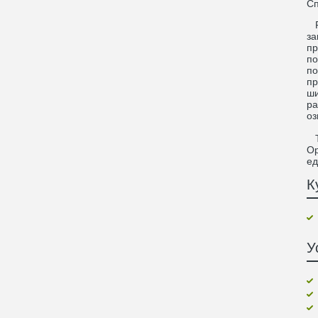
С
Ре
за
пр
по
по
пр
ши
ра
оз
Та
Ор
ед
К
У