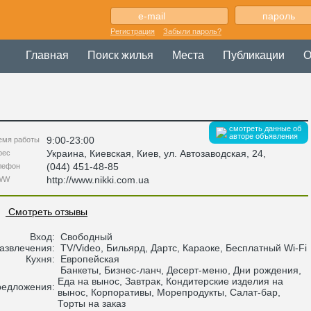
Регистрация
Забыли пароль?
Главная
Поиск жилья
Места
Публикации
О
смотреть данные об
авторе объявления
9:00-23:00
емя работы
Украина
,
Киевская
, Киев,
ул. Автозаводская, 24
,
рес
(044) 451-48-85
лефон
http://www.nikki.com.ua
WW
Смотреть отзывы
Вход:
Свободный
азвлечения:
TV/Video, Бильярд, Дартс, Караоке, Бесплатный Wi-Fi
Кухня:
Европейская
Банкеты, Бизнес-ланч, Десерт-меню, Дни рождения,
Еда на вынос, Завтрак, Кондитерские изделия на
редложения:
вынос, Корпоративы, Морепродукты, Салат-бар,
Торты на заказ