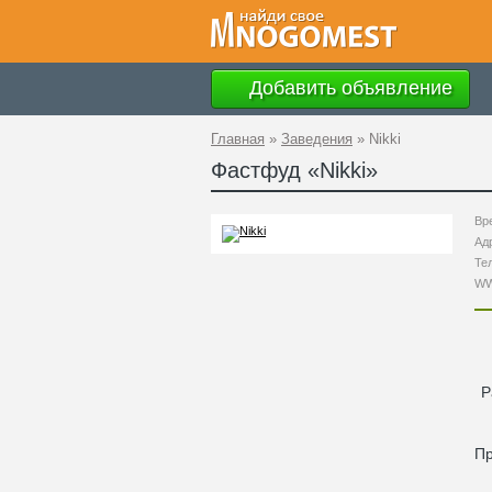
Добавить объявление
Главная
»
Заведения
»
Nikki
Фастфуд «
Nikki
»
Вр
Ад
Те
W
Р
П