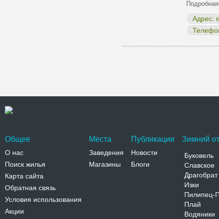
Подробная
Адрес:
К
Телефо
Общее
Места
Публикации
Зимний от
О нас
Заведения
Новости
Буковель
Поиск жилья
Магазины
Блоги
Славское
Драгобрат
Карта сайта
Изки
Обратная связь
Пилипец-
Условия использования
Плай
Акции
Водяники