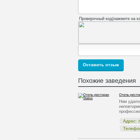
Проверочный код(нажмите на ка
Похожие заведения
Отель-рестор
Нам удало
неповтори
професси
Адрес:
Л
Телефо