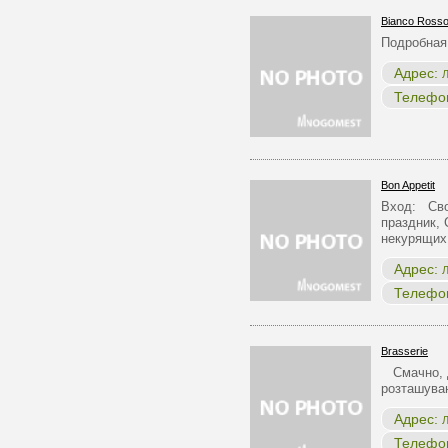
Bianco Rosso
Подробная
Адрес:
Л
Телефо
Bon Appetit
Вход: Сво
праздник, 
некурящих
Адрес:
Л
Телефо
Brasserie
Смачно, д
розташуван
Адрес:
Л
Телефо