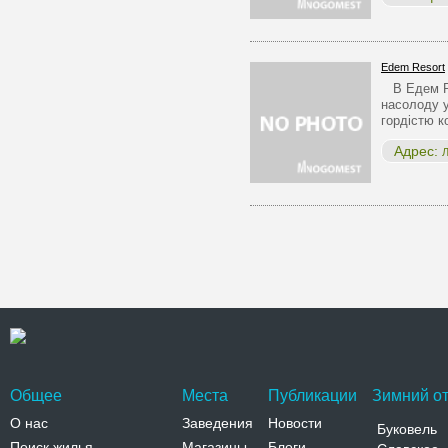
Edem Resort
В Едем Ре
насолоду 
гордістю 
Адрес:
Л
Общее
Места
Публикации
Зимний от
О нас
Заведения
Новости
Буковель
Поиск жилья
Магазины
Блоги